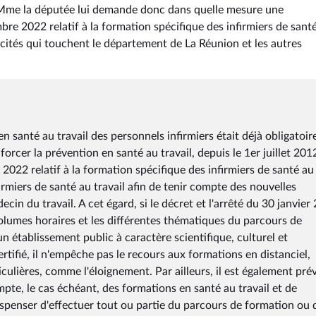
. Mme la députée lui demande donc dans quelle mesure une
e 2022 relatif à la formation spécifique des infirmiers de sant
ficités qui touchent le département de La Réunion et les autres
en santé au travail des personnels infirmiers était déjà obligatoir
rcer la prévention en santé au travail, depuis le 1er juillet 201
022 relatif à la formation spécifique des infirmiers de santé au
irmiers de santé au travail afin de tenir compte des nouvelles
cin du travail. A cet égard, si le décret et l'arrêté du 30 janvier
lumes horaires et les différentes thématiques du parcours de
n établissement public à caractère scientifique, culturel et
tifié, il n'empêche pas le recours aux formations en distanciel,
ulières, comme l'éloignement. Par ailleurs, il est également pré
te, le cas échéant, des formations en santé au travail et de
ispenser d'effectuer tout ou partie du parcours de formation ou 