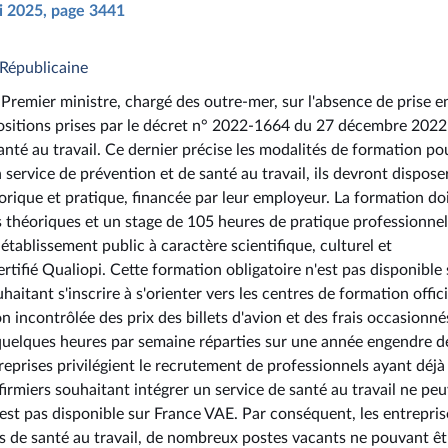
ai 2025, page 3441
Républicaine
Premier ministre, chargé des outre-mer, sur l'absence de prise e
positions prises par le décret n° 2022-1664 du 27 décembre 2022
santé au travail. Ce dernier précise les modalités de formation po
un service de prévention et de santé au travail, ils devront dispose
éorique et pratique, financée par leur employeur. La formation do
héoriques et un stage de 105 heures de pratique professionnel
 établissement public à caractère scientifique, culturel et
tifié Qualiopi. Cette formation obligatoire n'est pas disponible 
haitant s'inscrire à s'orienter vers les centres de formation offic
incontrôlée des prix des billets d'avion et des frais occasionné
 quelques heures par semaine réparties sur une année engendre d
treprises privilégient le recrutement de professionnels ayant déjà
irmiers souhaitant intégrer un service de santé au travail ne pe
est pas disponible sur France VAE. Par conséquent, les entrepris
iers de santé au travail, de nombreux postes vacants ne pouvant êt