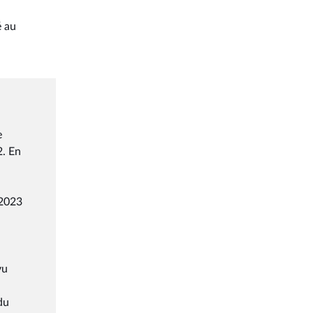
é au
e
2. En
 2023
vu
du