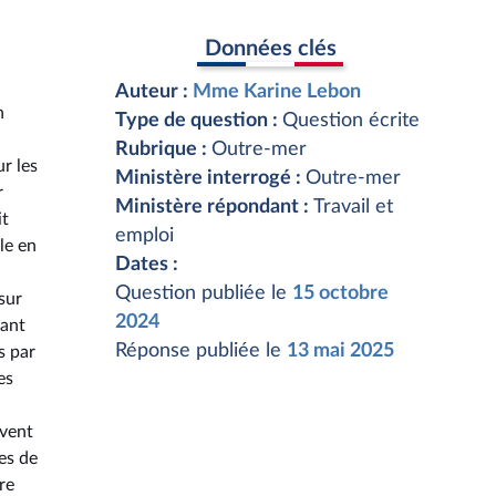
Données clés
Auteur :
Mme Karine Lebon
n
Type de question :
Question écrite
Rubrique :
Outre-mer
ur les
Ministère interrogé :
Outre-mer
r
Ministère répondant :
Travail et
it
emploi
le en
Dates :
Question publiée le
15 octobre
sur
2024
iant
Réponse publiée le
13 mai 2025
s par
es
uvent
es de
re