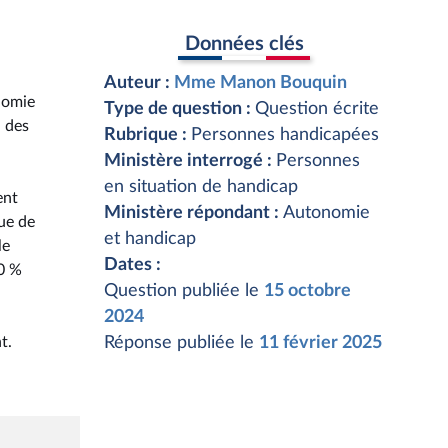
Données clés
Auteur :
Mme Manon Bouquin
nomie
Type de question :
Question écrite
n des
Rubrique :
Personnes handicapées
Ministère interrogé :
Personnes
en situation de handicap
ent
Ministère répondant :
Autonomie
ue de
et handicap
le
Dates :
40 %
Question publiée le
15 octobre
2024
t.
Réponse publiée le
11 février 2025