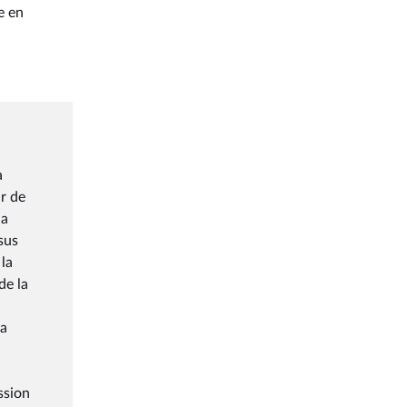
e en
a
ur de
la
sus
 la
de la
la
ssion