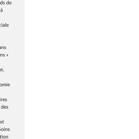
nds de
 à
ciale
ans
ns »
t.
nomie
ires
 des
st
Soins
tion