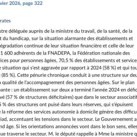
nvier 2026, page 322
rates
stre déléguée auprès de la ministre du travail, de la santé, de la
et du handicap, sur la situation alarmante des établissements et
gradation continue de leur situation financière et celle de leur
 1 600 adhérents de la FNADEPA, la Fédération nationale des
vices pour personnes âgées, 70,5 % des établissements et service
 situation qui s'est aggravée par rapport à 2024 (58 %) et qui t
 (85 %). Cette pénurie chronique conduit à une structure sur de
e la qualité de l'accompagnement des personnes âgées. Sur le plan
pante : un établissement sur deux a terminé l'année 2024 en défic
vé (57 % de structures déficitaires) que dans le secteur associatif
,5 % des structures ont puisé dans leurs réserves, qui s'épuisent
e la réforme des services autonomie à domicile génère des difficu
siad, accentuant les tensions dans le secteur. Le Gouvernement a
 âge. Si les orientations annoncées vont dans le bon sens, elle
e traverse le secteur. M. le député rappelle à Mme la ministre q