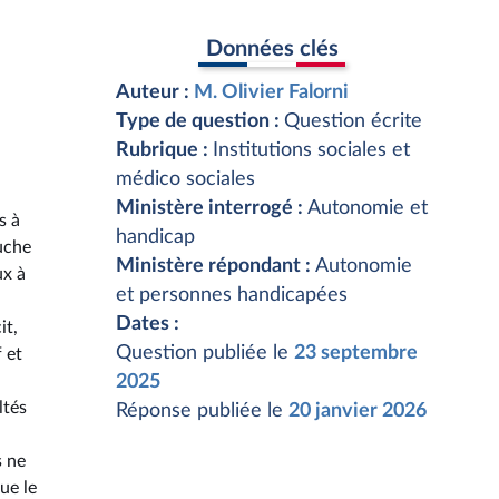
Données clés
Auteur :
M. Olivier Falorni
Type de question :
Question écrite
Rubrique :
Institutions sociales et
médico sociales
Ministère interrogé :
Autonomie et
s à
handicap
ouche
Ministère répondant :
Autonomie
ux à
et personnes handicapées
Dates :
it,
Question publiée le
23 septembre
 et
2025
ltés
Réponse publiée le
20 janvier 2026
s ne
ue le