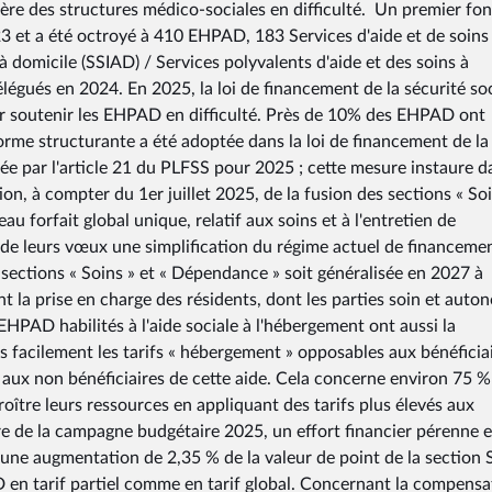
cière des structures médico-sociales en difficulté. Un premier fo
23 et a été octroyé à 410 EHPAD, 183 Services d'aide et de soins
à domicile (SSIAD) / Services polyvalents d'aide et des soins à
légués en 2024. En 2025, la loi de financement de la sécurité so
ur soutenir les EHPAD en difficulté. Près de 10% des EHPAD ont
orme structurante a été adoptée dans la loi de financement de la
isée par l'article 21 du PLFSS pour 2025 ; cette mesure instaure d
n, à compter du 1er juillet 2025, de la fusion des sections « Soi
 forfait global unique, relatif aux soins et à l'entretien de
 de leurs vœux une simplification du régime actuel de financemen
sections « Soins » et « Dépendance » soit généralisée en 2027 à
 la prise en charge des résidents, dont les parties soin et auto
HPAD habilités à l'aide sociale à l'hébergement ont aussi la
lus facilement les tarifs « hébergement » opposables aux bénéficia
s aux non bénéficiaires de cette aide. Cela concerne environ 75 %
oître leurs ressources en appliquant des tarifs plus élevés aux
re de la campagne budgétaire 2025, un effort financier pérenne e
ne augmentation de 2,35 % de la valeur de point de la section 
en tarif partiel comme en tarif global. Concernant la compensa