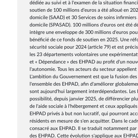
dédiée au suivi et à l'examen de la situation finan
soutien de 100 millions d'euros a été alloué en 20
domicile (SAAD) et 30 Services de soins infirmiers 
domicile (SPASAD). 100 millions d'euros ont été dé
intègre une enveloppe de 300 millions d'euros po
bénéficié de ce fonds de soutien en 2025. Une réf
sécurité sociale pour 2024 (article 79) et est préc
les 23 départements volontaires une expérimentatio
et « Dépendance » des EHPAD au profit d'un nouveau
l'autonomie. Tous les acteurs du secteur appellent
L'ambition du Gouvernement est que la fusion des 
l'ensemble des EHPAD, afin d'améliorer globalement
sont aujourd'hui largement interdépendantes. Les E
possibilité, depuis janvier 2025, de différencier p
de l'aide sociale à l'hébergement et ceux appliqué
EHPAD privés à but non lucratif, qui pourront accr
résidents en mesure de s'en acquitter. Dans le cad
consacré aux EHPAD. Il se traduit notamment par u
des EHPAD. Cette évolution s'applique aux EHPAD 