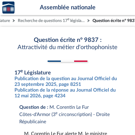
Accèder
Aller au contenu
Aller en bas de la page
Assemblée nationale
à la
page
e
lature
Recherche de questions 17
législature
Question écrite n° 983
d'accueil
Question écrite n° 9837 :
Attractivité du métier d'orthophoniste
e
17
Législature
Publication de la question au Journal Officiel du
23 septembre 2025, page 8251
Publication de la réponse au Journal Officiel du
12 mai 2026, page 4234
Question de :
M. Corentin Le Fur
e
Côtes-d'Armor (3
circonscription) - Droite
Républicaine
M. Corentin Le Fur alerte M. le ministre