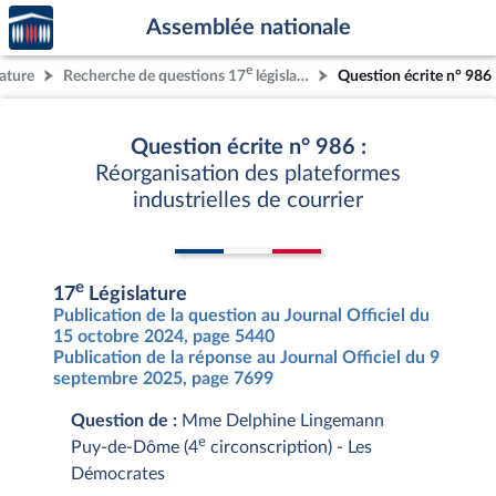
Accèder
Aller au contenu
Aller en bas de la page
Assemblée nationale
à la
page
e
lature
Recherche de questions 17
législature
Question écrite n° 986
d'accueil
Question écrite n° 986 :
Réorganisation des plateformes
industrielles de courrier
e
17
Législature
Publication de la question au Journal Officiel du
15 octobre 2024, page 5440
Publication de la réponse au Journal Officiel du 9
septembre 2025, page 7699
Question de :
Mme Delphine Lingemann
e
Puy-de-Dôme (4
circonscription) - Les
Démocrates