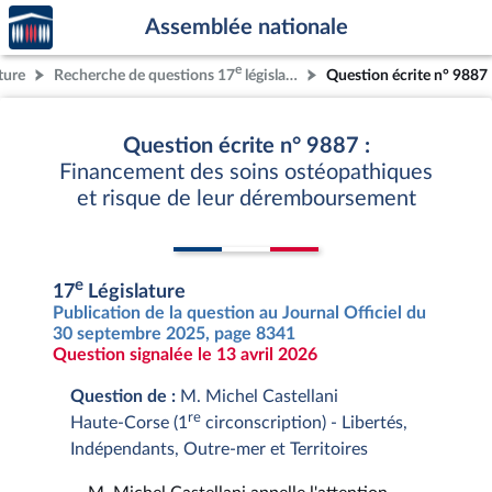
Accèder
Aller au contenu
Aller en bas de la page
Assemblée nationale
à la
page
e
ture
Recherche de questions 17
législature
Question écrite n° 9887
d'accueil
Question écrite n° 9887 :
Financement des soins ostéopathiques
et risque de leur déremboursement
e
17
Législature
Publication de la question au Journal Officiel du
30 septembre 2025, page 8341
Question signalée le 13 avril 2026
Question de :
M. Michel Castellani
re
Haute-Corse (1
circonscription) - Libertés,
Indépendants, Outre-mer et Territoires