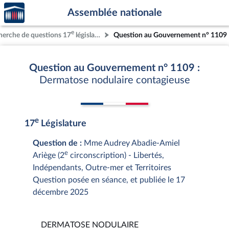
Accèder
Aller au contenu
Aller en bas de la page
Assemblée nationale
à la
page
e
herche de questions 17
législature
Question au Gouvernement n° 1109
d'accueil
Question au Gouvernement n° 1109 :
Dermatose nodulaire contagieuse
e
17
Législature
Question de :
Mme Audrey Abadie-Amiel
e
Ariège (2
circonscription) - Libertés,
Indépendants, Outre-mer et Territoires
Question posée en séance, et publiée le 17
décembre 2025
DERMATOSE NODULAIRE