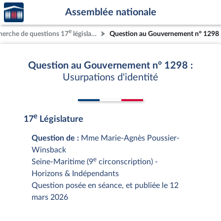
Accèder
Aller au contenu
Aller en bas de la page
Assemblée nationale
à la
page
e
herche de questions 17
législature
Question au Gouvernement n° 1298
d'accueil
Question au Gouvernement n° 1298 :
Usurpations d'identité
e
17
Législature
Question de :
Mme Marie-Agnès Poussier-
Winsback
e
Seine-Maritime (9
circonscription) -
Horizons & Indépendants
Question posée en séance, et publiée le 12
mars 2026