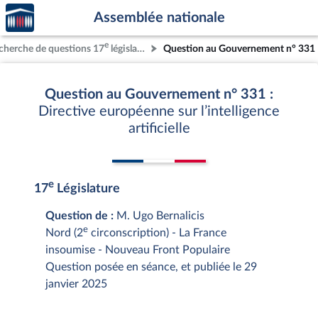
Accèder
Aller au contenu
Aller en bas de la page
Assemblée nationale
à la
page
e
cherche de questions 17
législature
Question au Gouvernement n° 331
d'accueil
Question au Gouvernement n° 331 :
Directive européenne sur l’intelligence
artificielle
e
17
Législature
Question de :
M. Ugo Bernalicis
e
Nord (2
circonscription) - La France
insoumise - Nouveau Front Populaire
Question posée en séance, et publiée le 29
janvier 2025