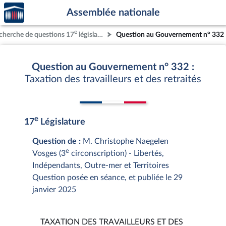
Accèder
Aller au contenu
Aller en bas de la page
Assemblée nationale
à la
page
e
cherche de questions 17
législature
Question au Gouvernement n° 332
d'accueil
Question au Gouvernement n° 332 :
Taxation des travailleurs et des retraités
e
17
Législature
Question de :
M. Christophe Naegelen
e
Vosges (3
circonscription) - Libertés,
Indépendants, Outre-mer et Territoires
Question posée en séance, et publiée le 29
janvier 2025
TAXATION DES TRAVAILLEURS ET DES