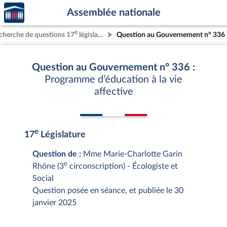
Accèder
Aller au contenu
Aller en bas de la page
Assemblée nationale
à la
page
e
cherche de questions 17
législature
Question au Gouvernement n° 336
d'accueil
Question au Gouvernement n° 336 :
Programme d’éducation à la vie
affective
e
17
Législature
Question de :
Mme Marie-Charlotte Garin
e
Rhône (3
circonscription) - Écologiste et
Social
Question posée en séance, et publiée le 30
janvier 2025