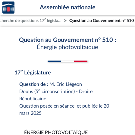
Accèder
Aller au contenu
Aller en bas de la page
Assemblée nationale
à la
page
e
cherche de questions 17
législature
Question au Gouvernement n° 510
d'accueil
Question au Gouvernement n° 510 :
Énergie photovoltaïque
e
17
Législature
Question de :
M. Eric Liégeon
e
Doubs (5
circonscription) - Droite
Républicaine
Question posée en séance, et publiée le 20
mars 2025
ÉNERGIE PHOTOVOLTAÏQUE