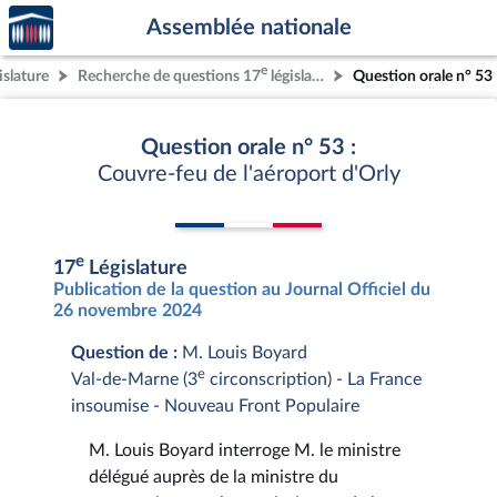
Accèder
Aller au contenu
Aller en bas de la page
Assemblée nationale
à la
page
e
islature
Recherche de questions 17
législature
Question orale n° 53
d'accueil
Question orale n° 53 :
Couvre-feu de l'aéroport d'Orly
e
17
Législature
Publication de la question au Journal Officiel du
26 novembre 2024
Question de :
M. Louis Boyard
e
Val-de-Marne (3
circonscription) - La France
insoumise - Nouveau Front Populaire
M. Louis Boyard interroge M. le ministre
délégué auprès de la ministre du