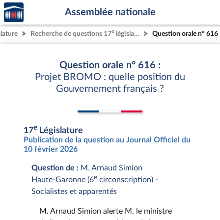
Accèder
Aller au contenu
Aller en bas de la page
Assemblée nationale
à la
page
e
slature
Recherche de questions 17
législature
Question orale n° 616
d'accueil
Question orale n° 616 :
Projet BROMO : quelle position du
Gouvernement français ?
e
17
Législature
Publication de la question au Journal Officiel du
10 février 2026
Question de :
M. Arnaud Simion
e
Haute-Garonne (6
circonscription) -
Socialistes et apparentés
M. Arnaud Simion alerte M. le ministre