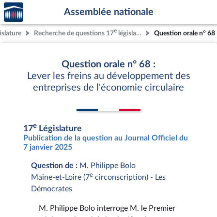
Accèder
Aller au contenu
Aller en bas de la page
Assemblée nationale
à la
page
e
islature
Recherche de questions 17
législature
Question orale n° 68
d'accueil
Question orale n° 68 :
Lever les freins au développement des
entreprises de l'économie circulaire
e
17
Législature
Publication de la question au Journal Officiel du
7 janvier 2025
Question de :
M. Philippe Bolo
e
Maine-et-Loire (7
circonscription) - Les
Démocrates
M. Philippe Bolo interroge M. le Premier