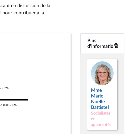
stant en discussion de la
é pour contribuer à la
Plus
<b>Plus
d’informations</b>
d’informations
Mme
Marie-
Noëlle
Battistel
Socialistes
et
apparentés