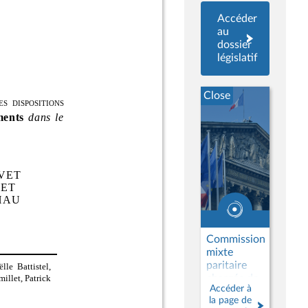
Accéder
au
dossier
législatif
Close
Commission
mixte
paritaire
chargée de
Accéder à
proposer
la page de
un texte sur