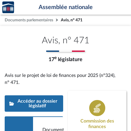
Accèder
Aller au contenu
Aller en bas de la page
Assemblée nationale
à la
page
Documents parlementaires
Avis, n° 471
d'accueil
Avis, n° 471
e
17
législature
Avis sur le projet de loi de finances pour 2025 (n°324),
n° 471
.
Accéder au dossier
législatif
Commission des
finances
Document