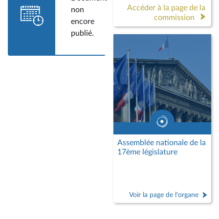
Accéder à la page de la
non
commission
encore
publié.
Assemblée nationale de la
17ème législature
Voir la page de l'organe