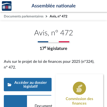
Accèder
Aller au contenu
Aller en bas de la page
Assemblée nationale
à la
page
Documents parlementaires
Avis, n° 472
d'accueil
Avis, n° 472
e
17
législature
Avis sur le projet de loi de finances pour 2025 (n°324),
n° 472
.
Accéder au dossier
législatif
Commission des
finances
Document