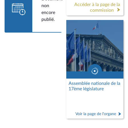
Accéder à la page de la
non
commission
encore
publié.
Assemblée nationale de la
17ème législature
Voir la page de l'organe