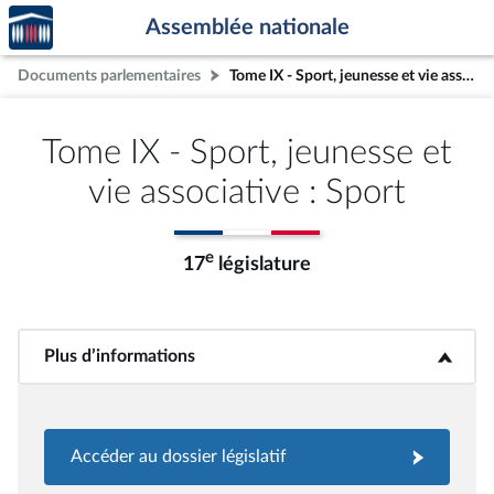
Accèder
Aller au contenu
Aller en bas de la page
Assemblée nationale
à la
page
Documents parlementaires
Tome IX - Sport, jeunesse et vie associative : Sport
d'accueil
Tome IX - Sport, jeunesse et
vie associative : Sport
e
17
législature
Plus d’informations
<b>Plus d’informations</b>
Accéder au dossier législatif