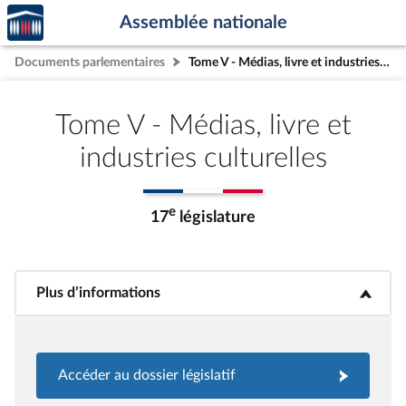
Accèder
Aller au contenu
Aller en bas de la page
Assemblée nationale
à la
page
Documents parlementaires
Tome V - Médias, livre et industries culturelles
d'accueil
Tome V - Médias, livre et
industries culturelles
e
17
législature
Plus d’informations
<b>Plus d’informations</b>
Accéder au dossier législatif