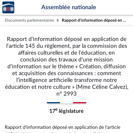
Accèder
Aller au contenu
Aller en bas de la page
Assemblée nationale
à la
page
Documents parlementaires
Rapport d'information déposé en application de l'article 145 du règlement, par la commission des affaires culturelles et de l'éducation, en conclusion des travaux d'une mission d'information sur le thème « Création, diffusion et acquisition des connaissances : comment l’intelligence artificielle transforme notre éducation et notre culture » (Mme Céline Calvez), n° 2993
d'accueil
Rapport d'information déposé en application de
l'article 145 du règlement, par la commission des
affaires culturelles et de l'éducation, en
conclusion des travaux d'une mission
d'information sur le thème « Création, diffusion
et acquisition des connaissances : comment
l’intelligence artificielle transforme notre
éducation et notre culture » (Mme Céline Calvez),
n° 2993
e
17
législature
Rapport d'information déposé en application de l'article