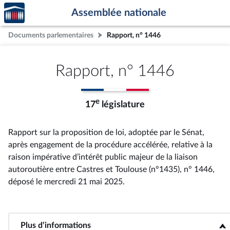
Accèder
Aller au contenu
Aller en bas de la page
Assemblée nationale
à la
page
Documents parlementaires
Rapport, n° 1446
d'accueil
Rapport, n° 1446
e
17
législature
Rapport sur la proposition de loi, adoptée par le Sénat,
après engagement de la procédure accélérée, relative à la
raison impérative d’intérêt public majeur de la liaison
autoroutière entre Castres et Toulouse (n°1435), n° 1446
,
déposé le mercredi 21 mai 2025
.
Plus d’informations
<b>Plus d’informations</b>