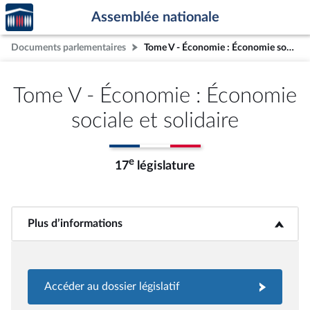
Accèder
Aller au contenu
Aller en bas de la page
Assemblée nationale
à la
page
Documents parlementaires
Tome V - Économie : Économie sociale et solidaire
d'accueil
Tome V - Économie : Économie
sociale et solidaire
e
17
législature
Plus d’informations
<b>Plus d’informations</b>
Accéder au dossier législatif