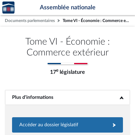
Accèder
Aller au contenu
Aller en bas de la page
Assemblée nationale
à la
page
Documents parlementaires
Tome VI - Économie : Commerce extérieur
d'accueil
Tome VI - Économie :
Commerce extérieur
e
17
législature
Plus d’informations
<b>Plus d’informations</b>
Accéder au dossier législatif