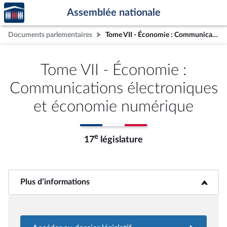
Accèder
Aller au contenu
Aller en bas de la page
Assemblée nationale
à la
page
Documents parlementaires
Tome VII - Économie : Communications électroniques et économie numérique
d'accueil
Tome VII - Économie :
Communications électroniques
et économie numérique
e
17
législature
Plus d’informations
<b>Plus d’informations</b>