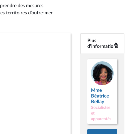
 à prendre des mesures
es territoires d’outre-mer
Plus
<b>Plus
d’informations</b>
d’informations
Mme
Béatrice
Bellay
Socialistes
et
apparentés