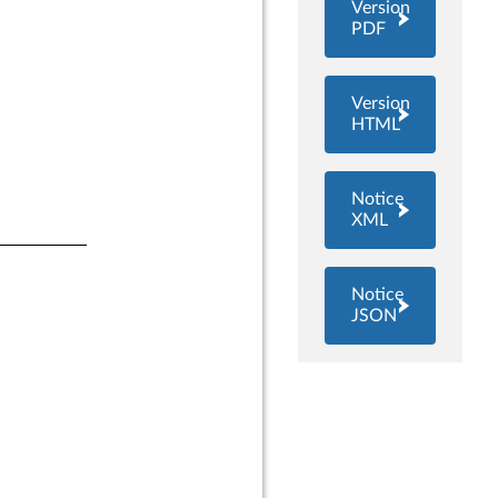
Version
PDF
Version
HTML
Notice
XML
Notice
JSON