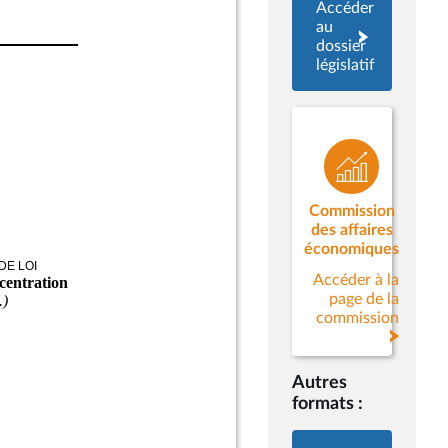
Accéder
au
dossier
législatif
Commission
des affaires
économiques
Accéder à la
page de la
commission
Autres
formats :