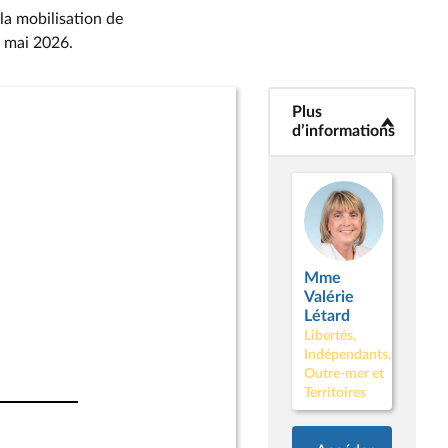
la mobilisation de
0 mai 2026
.
Plus
<b>Plus
d’informations</b>
d’informations
Mme
Valérie
Létard
Libertés,
Indépendants,
Outre-mer et
Territoires