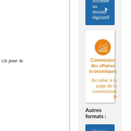
Accéder
au
dossier
législatif
Commission
des affaires
économiques
Accéder à la
page de la
commission
Autres
formats :