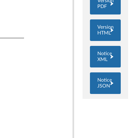
Version
PDF
Version
HTML
Notice
XML
Notice
JSON