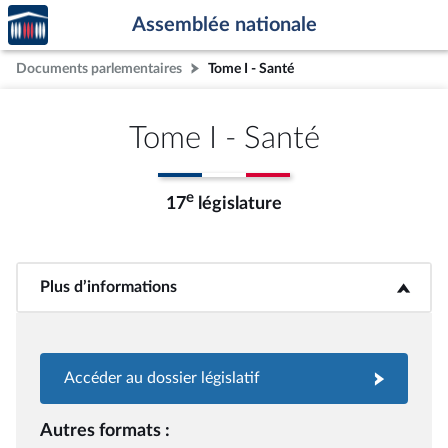
Accèder
Aller au contenu
Aller en bas de la page
Assemblée nationale
à la
page
Documents parlementaires
Tome I - Santé
d'accueil
Tome I - Santé
e
17
législature
Plus d’informations
<b>Plus d’informations</b>
Accéder au dossier législatif
Autres formats :