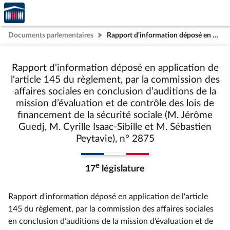
Accèder
Aller au contenu
Aller en bas de la page
à la
page
Documents parlementaires
Rapport d'information déposé en application de l'article 145 du règlement, par la commission des affaires sociales en conclusion d’auditions de la mission d’évaluation et de contrôle des lois de financement de la sécurité sociale (M. Jérôme Guedj, M. Cyrille Isaac-Sibille et M. Sébastien Peytavie), n° 2875
d'accueil
Rapport d'information déposé en application de
l'article 145 du règlement, par la commission des
affaires sociales en conclusion d’auditions de la
mission d’évaluation et de contrôle des lois de
financement de la sécurité sociale (M. Jérôme
Guedj, M. Cyrille Isaac-Sibille et M. Sébastien
Peytavie), n° 2875
e
17
législature
Rapport d'information déposé en application de l'article
145 du règlement, par la commission des affaires sociales
en conclusion d’auditions de la mission d’évaluation et de