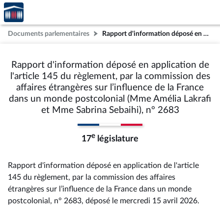
Accèder
Aller au contenu
Aller en bas de la page
à la
page
Documents parlementaires
Rapport d'information déposé en application de l'article 145 du règlement, par la commission des affaires étrangères sur l’influence de la France dans un monde postcolonial (Mme Amélia Lakrafi et Mme Sabrina Sebaihi), n° 2683
d'accueil
Rapport d'information déposé en application de
l'article 145 du règlement, par la commission des
affaires étrangères sur l’influence de la France
dans un monde postcolonial (Mme Amélia Lakrafi
et Mme Sabrina Sebaihi), n° 2683
e
17
législature
Rapport d'information déposé en application de l'article
145 du règlement, par la commission des affaires
étrangères sur l’influence de la France dans un monde
postcolonial, n° 2683
, déposé le mercredi 15 avril 2026
.