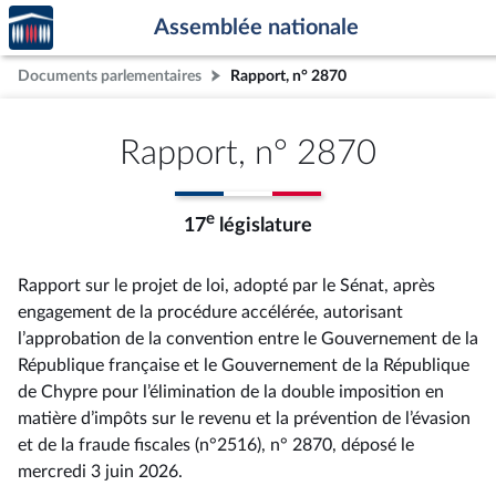
Accèder
Aller au contenu
Aller en bas de la page
Assemblée nationale
à la
page
Documents parlementaires
Rapport, n° 2870
d'accueil
Rapport, n° 2870
e
17
législature
Rapport sur le projet de loi, adopté par le Sénat, après
engagement de la procédure accélérée, autorisant
l’approbation de la convention entre le Gouvernement de la
République française et le Gouvernement de la République
de Chypre pour l’élimination de la double imposition en
matière d’impôts sur le revenu et la prévention de l’évasion
et de la fraude fiscales (n°2516), n° 2870
, déposé le
mercredi 3 juin 2026
.