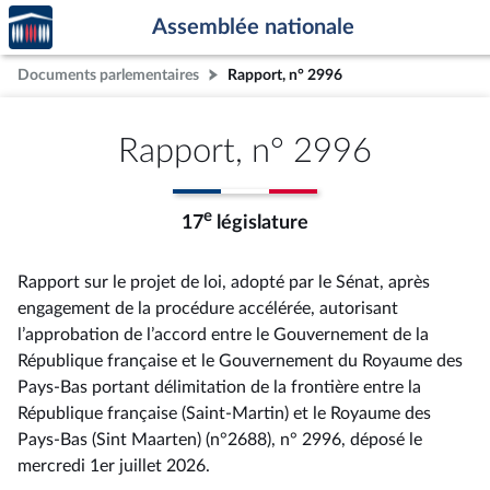
Accèder
Aller au contenu
Aller en bas de la page
Assemblée nationale
à la
page
Documents parlementaires
Rapport, n° 2996
d'accueil
Rapport, n° 2996
e
17
législature
Rapport sur le projet de loi, adopté par le Sénat, après
engagement de la procédure accélérée, autorisant
l’approbation de l’accord entre le Gouvernement de la
République française et le Gouvernement du Royaume des
Pays-Bas portant délimitation de la frontière entre la
République française (Saint-Martin) et le Royaume des
Pays-Bas (Sint Maarten) (n°2688), n° 2996
, déposé le
mercredi 1er juillet 2026
.