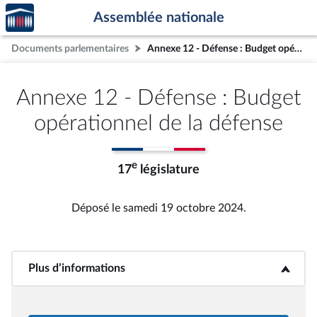
Accèder
Aller au contenu
Aller en bas de la page
Assemblée nationale
à la
page
Documents parlementaires
Annexe 12 - Défense : Budget opérationnel de la défense
d'accueil
Annexe 12 - Défense : Budget
opérationnel de la défense
e
17
législature
Déposé le samedi 19 octobre 2024.
Plus d’informations
<b>Plus d’informations</b>