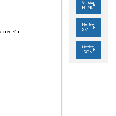
Version
HTML
Notice
XML
Notice
JSON