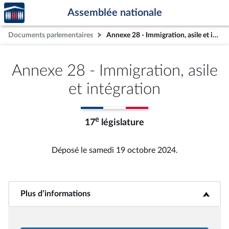
Accèder
Aller au contenu
Aller en bas de la page
Assemblée nationale
à la
page
Documents parlementaires
Annexe 28 - Immigration, asile et intégration
d'accueil
Annexe 28 - Immigration, asile
et intégration
e
17
législature
Déposé le samedi 19 octobre 2024.
Plus d’informations
<b>Plus d’informations</b>