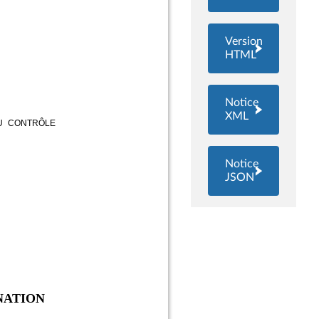
Version
HTML
Notice
XML
Notice
JSON