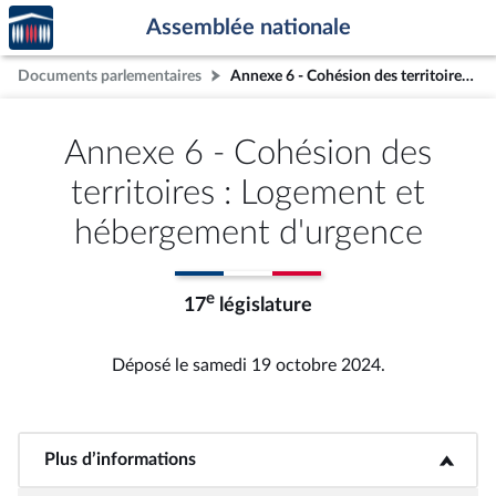
Accèder
Aller au contenu
Aller en bas de la page
Assemblée nationale
à la
page
Documents parlementaires
Annexe 6 - Cohésion des territoires : Logement et hébergement d'urgence
d'accueil
Annexe 6 - Cohésion des
territoires : Logement et
hébergement d'urgence
e
17
législature
Déposé le samedi 19 octobre 2024.
Plus d’informations
<b>Plus d’informations</b>