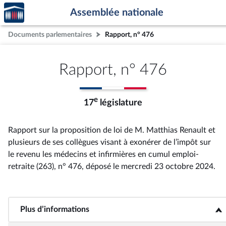
Accèder
Aller au contenu
Aller en bas de la page
Assemblée nationale
à la
page
Documents parlementaires
Rapport, n° 476
d'accueil
Rapport, n° 476
e
17
législature
Rapport sur la proposition de loi de M. Matthias Renault et
plusieurs de ses collègues visant à exonérer de l’impôt sur
le revenu les médecins et infirmières en cumul emploi-
retraite (263), n° 476
, déposé le mercredi 23 octobre 2024
.
Plus d’informations
<b>Plus d’informations</b>