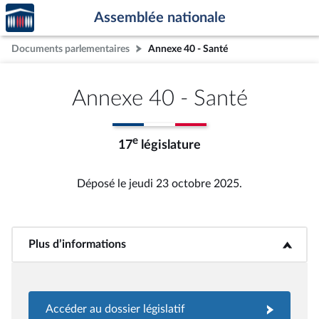
Accèder
Aller au contenu
Aller en bas de la page
Assemblée nationale
à la
page
Documents parlementaires
Annexe 40 - Santé
d'accueil
Annexe 40 - Santé
e
17
législature
Déposé le jeudi 23 octobre 2025.
Plus d’informations
<b>Plus d’informations</b>
Accéder au dossier législatif