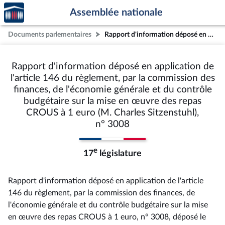
Accèder
Aller au contenu
Aller en bas de la page
Assemblée nationale
à la
page
Documents parlementaires
Rapport d'information déposé en application de l'article 146 du règlement, par la commission des finances, de l'économie générale et du contrôle budgétaire sur la mise en œuvre des repas CROUS à 1 euro (M. Charles Sitzenstuhl), n° 3008
d'accueil
Rapport d'information déposé en application de
l'article 146 du règlement, par la commission des
finances, de l'économie générale et du contrôle
budgétaire sur la mise en œuvre des repas
CROUS à 1 euro (M. Charles Sitzenstuhl),
n° 3008
e
17
législature
Rapport d'information déposé en application de l'article
146 du règlement, par la commission des finances, de
l'économie générale et du contrôle budgétaire sur la mise
en œuvre des repas CROUS à 1 euro, n° 3008
, déposé le