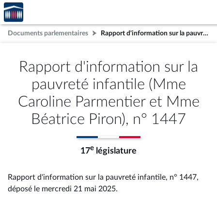
Accèder
Aller au contenu
Aller en bas de la page
à la
page
Documents parlementaires
Rapport d'information sur la pauvreté infantile (Mme Caroline Parmentier et Mme Béatrice Piron), n° 1447
d'accueil
Rapport d'information sur la
pauvreté infantile (Mme
Caroline Parmentier et Mme
Béatrice Piron), n° 1447
e
17
législature
Rapport d'information sur la pauvreté infantile, n° 1447
,
déposé le mercredi 21 mai 2025
.