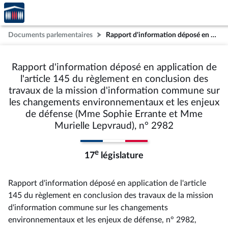
Accèder
Aller au contenu
Aller en bas de la page
à la
page
Documents parlementaires
Rapport d'information déposé en application de l'article 145 du règlement en conclusion des travaux de la mission d'information commune sur les changements environnementaux et les enjeux de défense (Mme Sophie Errante et Mme Murielle Lepvraud), n° 2982
d'accueil
Rapport d'information déposé en application de
l'article 145 du règlement en conclusion des
travaux de la mission d'information commune sur
les changements environnementaux et les enjeux
de défense (Mme Sophie Errante et Mme
Murielle Lepvraud), n° 2982
e
17
législature
Rapport d'information déposé en application de l'article
145 du règlement en conclusion des travaux de la mission
d'information commune sur les changements
environnementaux et les enjeux de défense, n° 2982
,