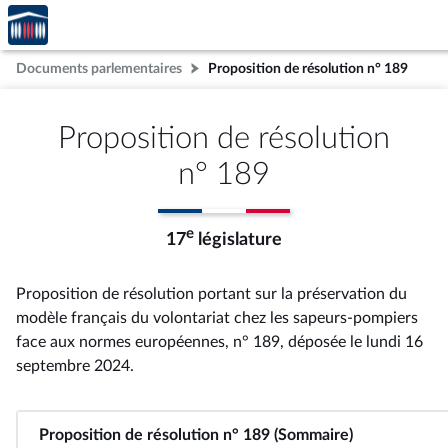
Accèder
Aller au contenu
Aller en bas de la page
à la
page
Documents parlementaires
Proposition de résolution n° 189
d'accueil
Proposition de résolution
n° 189
e
17
législature
Proposition de résolution portant sur la préservation du
modèle français du volontariat chez les sapeurs-pompiers
face aux normes européennes, n° 189
, déposée le lundi 16
septembre 2024
.
Proposition de résolution n° 189 (Sommaire)