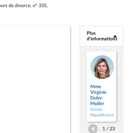
ours de divorce, n° 335
,
Plus
<b>Plus
d’informations</b>
d’informations
Mme
Mm
Virginie
Émi
Duby-
Bon
Muller
Droi
Droite
Répu
Républicaine
1 / 23