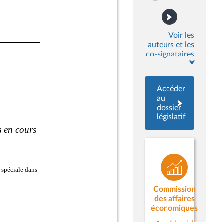
Voir les
auteurs et les
co-signataires
Accéder
au
dossier
législatif
Commission
des affaires
économiques