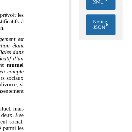
XML
Notice
JSON