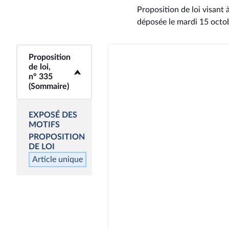
Proposition de loi visant 
déposée le mardi 15 octo
Proposition
<b>Proposition de
de loi,
loi, n° 335
n° 335
(Sommaire)</b>
(Sommaire)
EXPOSÉ DES
MOTIFS
PROPOSITION
DE LOI
Article unique