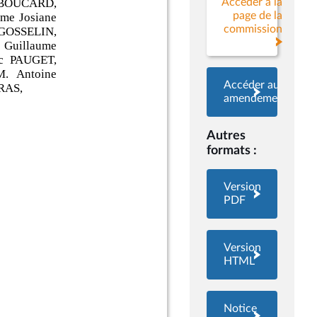
Accéder à la
page de la
commission
Accéder aux
amendements
Autres
formats :
Version
PDF
Version
HTML
Notice