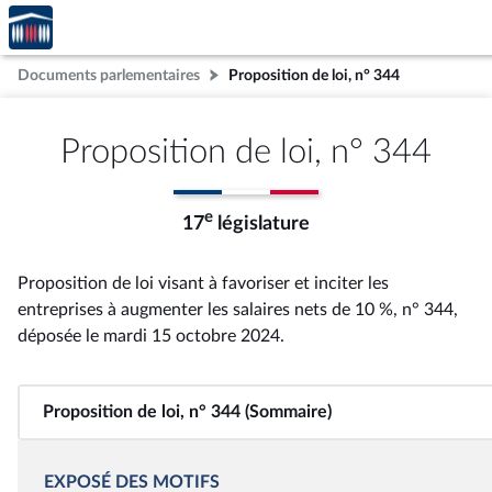
Accèder
Aller au contenu
Aller en bas de la page
à la
page
Documents parlementaires
Proposition de loi, n° 344
d'accueil
Proposition de loi, n° 344
e
17
législature
Proposition de loi visant à favoriser et inciter les
entreprises à augmenter les salaires nets de 10 %, n° 344
,
déposée le mardi 15 octobre 2024
.
Proposition de loi, n° 344 (Sommaire)
EXPOSÉ DES MOTIFS