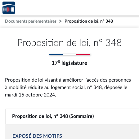
Accèder
Aller au contenu
Aller en bas de la page
à la
page
Documents parlementaires
Proposition de loi, n° 348
d'accueil
Proposition de loi, n° 348
e
17
législature
Proposition de loi visant à améliorer l’accès des personnes
à mobilité réduite au logement social, n° 348
, déposée le
mardi 15 octobre 2024
.
Proposition de loi, n° 348 (Sommaire)
EXPOSÉ DES MOTIFS