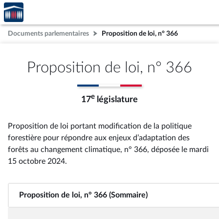
Accèder
Aller au contenu
Aller en bas de la page
à la
page
Documents parlementaires
Proposition de loi, n° 366
d'accueil
Proposition de loi, n° 366
e
17
législature
Proposition de loi portant modification de la politique
forestière pour répondre aux enjeux d’adaptation des
forêts au changement climatique, n° 366
, déposée le mardi
15 octobre 2024
.
Proposition de loi, n° 366 (Sommaire)