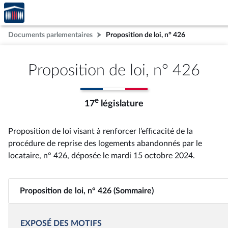
Accèder
Aller au contenu
Aller en bas de la page
à la
page
Documents parlementaires
Proposition de loi, n° 426
d'accueil
Proposition de loi, n° 426
e
17
législature
Proposition de loi visant à renforcer l’efficacité de la
procédure de reprise des logements abandonnés par le
locataire, n° 426
, déposée le mardi 15 octobre 2024
.
Proposition de loi, n° 426 (Sommaire)
EXPOSÉ DES MOTIFS