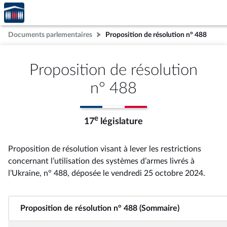
Accèder
Aller au contenu
Aller en bas de la page
à la
page
Documents parlementaires
Proposition de résolution n° 488
d'accueil
Proposition de résolution
n° 488
e
17
législature
Proposition de résolution visant à lever les restrictions
concernant l’utilisation des systèmes d’armes livrés à
l’Ukraine, n° 488
, déposée le vendredi 25 octobre 2024
.
Proposition de résolution n° 488 (Sommaire)