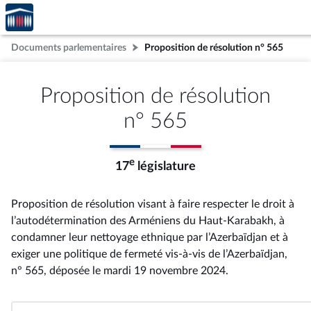
Accèder
Aller au contenu
Aller en bas de la page
à la
page
Documents parlementaires
Proposition de résolution n° 565
d'accueil
Proposition de résolution
n° 565
e
17
législature
Proposition de résolution visant à faire respecter le droit à
l’autodétermination des Arméniens du Haut-Karabakh, à
condamner leur nettoyage ethnique par l’Azerbaïdjan et à
exiger une politique de fermeté vis-à-vis de l’Azerbaïdjan,
n° 565
, déposée le mardi 19 novembre 2024
.